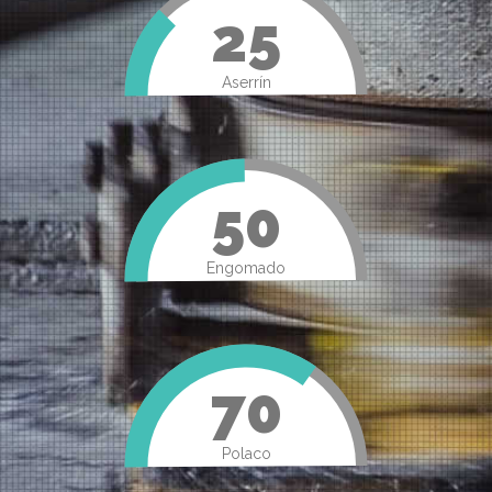
25
Aserrín
50
Engomado
70
Polaco